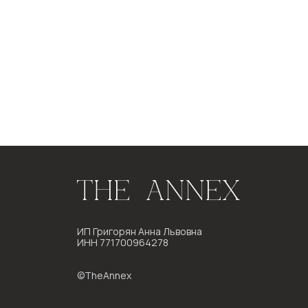
ИП Григорян Анна Львовна
ИНН 771700964278
©TheAnnex