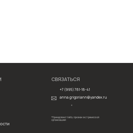
М
СВЯЗАТЬСЯ
+7 (995) 781-18-41
anna.grigoriann@yandex.ru
*
*Принадлежит Meta, признан экстремисской
организацией
ости