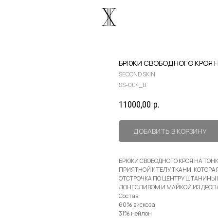
БРЮКИ СВОБОДНОГО КРОЯ Н
SECOND SKIN
SS-004_B
11000,00
р.
ДОБАВИТЬ В КОРЗИНУ
БРЮКИ СВОБОДНОГО КРОЯ НА ТОН
ПРИЯТНОЙ К ТЕЛУ ТКАНИ, КОТОРА
ОТСТРОЧКА ПО ЦЕНТРУ ШТАНИНЫ 
ЛОНГСЛИВОМ И МАЙКОЙ ИЗ ДРОП
Состав:
60% вискоза
31% нейлон